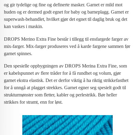
og gir tydelige og fine og definerte masker. Garnet er mild mot
huden og er dermed godt egnet for baby og barneplagg. Garnet er
superwash-behandlet, hvilket gjør det egnet til daglig bruk og det
kan vaskes i maskin.
DROPS Merino Extra Fine består i tillegg til ensfargede farger av
mix-farger. Mix-farger produseres ved å karde fargene sammen før
garnet spinnes.
Den spesielle oppbygningen av DROPS Merina Extra Fine, som
er kabelspunnet av flere tråder for å få rundhet og volum, gjør
garnet ekstra elastisk. Det er derfor viktig å ha riktig strikkefasthet
for å unngå at plagget strekkes. Garnet egner seg spesielt godt til
strukturmønster som fletter, kabler og perlestrikk. Bør heller
strikkes for stramt, enn for løst.