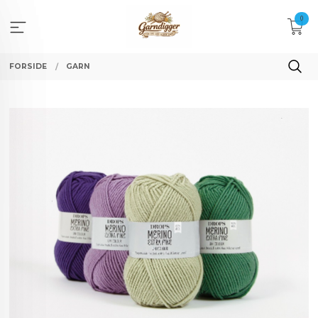
Gå
0
til
innholdet
FORSIDE
GARN