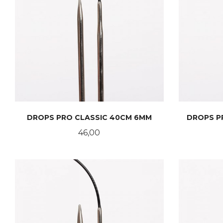
DROPS PRO CLASSIC 40CM 6MM
DROPS P
Pris
46,00
KJØP