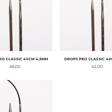
RO CLASSIC 40CM 4,5MM
DROPS PRO CLASSIC 40
Pris
Pris
46,00
42,00
KJØP
KJØP