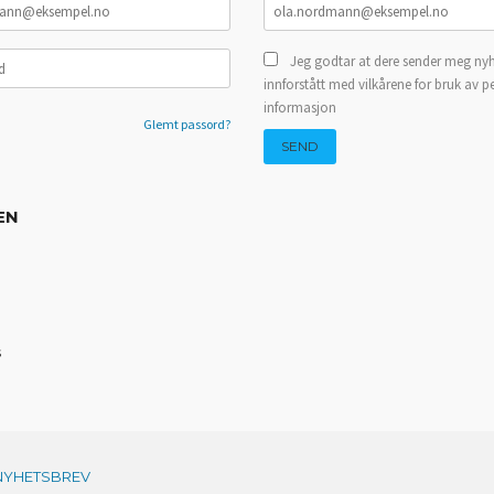
Jeg godtar at dere sender meg nyh
innforstått med vilkårene for bruk av p
informasjon
Glemt passord?
EN
s
NYHETSBREV