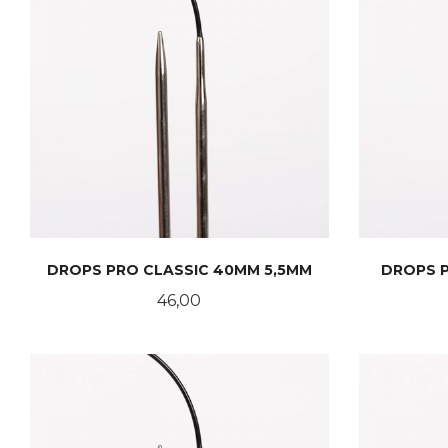
DROPS PRO CLASSIC 40MM 5,5MM
DROPS P
Pris
46,00
KJØP