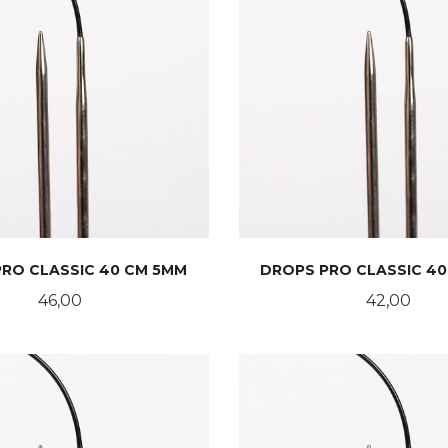
RO CLASSIC 40 CM 5MM
DROPS PRO CLASSIC 4
Pris
Pris
46,00
42,00
KJØP
KJØP