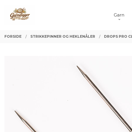
Gå
Lukk
PRODUKTER
til
Garn
innholdet
FORSIDE
STRIKKEPINNER OG HEKLENÅLER
DROPS PRO C