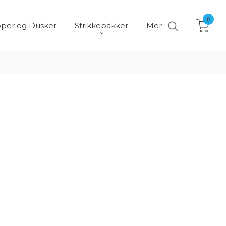
0
per og Dusker
Strikkepakker
Mer