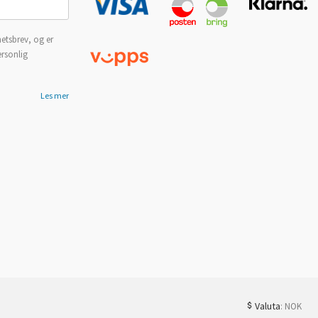
etsbrev, og er
ersonlig
Les mer
Valuta
: NOK