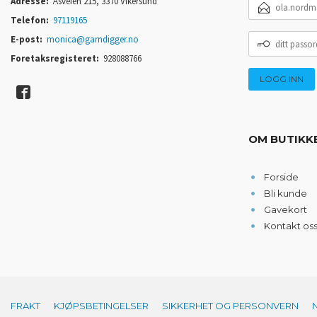
Adresse:
Åsveien 215, 3370 Vikersund
POSTADRESSE
Telefon:
97119165
DITT
E-post:
monica@garndigger.no
PASSORD
Foretaksregisteret:
928088766
OM BUTIKK
Forside
Bli kunde
Gavekort
Kontakt os
FRAKT
KJØPSBETINGELSER
SIKKERHET OG PERSONVERN