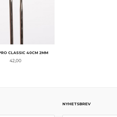
PRO CLASSIC 40CM 2MM
Pris
42,00
KJØP
NYHETSBREV