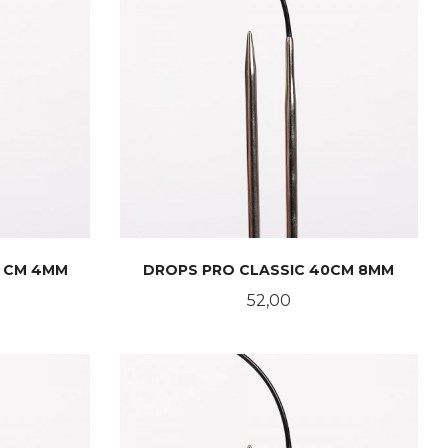
0 CM 4MM
DROPS PRO CLASSIC 40CM 8MM
Pris
52,00
KJØP