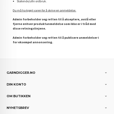
Støtende/ufin ordbruk.
Du må ha kjøpt varen for å skrive en anmeldelse.
Admin forbeholder seg retten til å akseptere, avslå eller
fjerne enhver produktanmeldelse som ikke er i tråd med
disse retningslinjene.
Admin forbeholder seg retten til å publisere anmeldelser i
for eksempel annonsering.
GARNDIGGER.NO
DIN KONTO
OM BUTIKKEN
NYHETSBREV