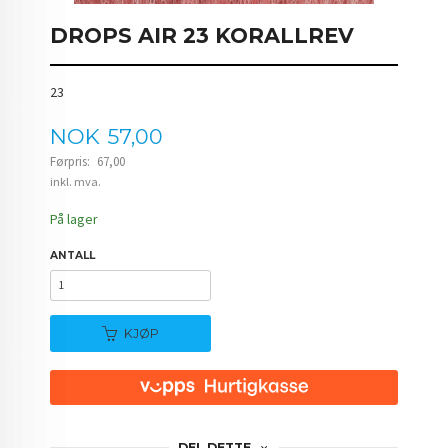
DROPS AIR 23 KORALLREV
23
Tilbud
NOK
57,00
Førpris:
67,00
Rabatt
inkl. mva.
På lager
ANTALL
KJØP
DEL DETTE