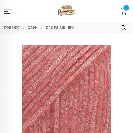
Gå
0
til
innholdet
FORSIDE
GARN
DROPS AIR -15%