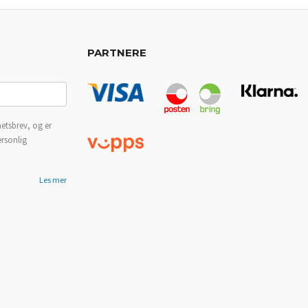
PARTNERE
etsbrev, og er
ersonlig
Les mer