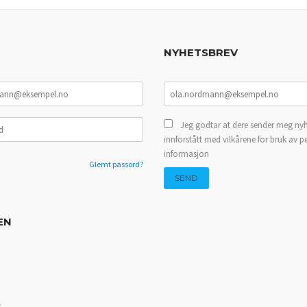
NYHETSBREV
Jeg godtar at dere sender meg nyh
innforstått med vilkårene for bruk av p
informasjon
Glemt passord?
EN
s