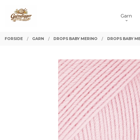
Gå
Lukk
PRODUKTER
til
Garn
innholdet
FORSIDE
GARN
DROPS BABY MERINO
DROPS BABY ME