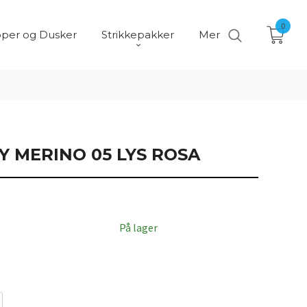
0
per og Dusker
Strikkepakker
Mer
Y MERINO 05 LYS ROSA
På lager