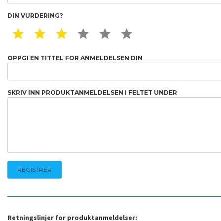
DIN VURDERING?
1 STAR
2 STAR
3 STAR
4 STAR
5 STAR
6 STAR
OPPGI EN TITTEL FOR ANMELDELSEN DIN
SKRIV INN PRODUKTANMELDELSEN I FELTET UNDER
Retningslinjer for produktanmeldelser: