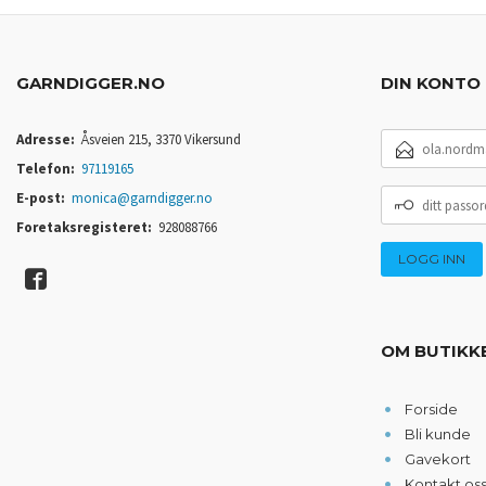
GARNDIGGER.NO
DIN KONTO
E-
Adresse:
Åsveien 215, 3370 Vikersund
POSTADRESSE
Telefon:
97119165
DITT
E-post:
monica@garndigger.no
PASSORD
Foretaksregisteret:
928088766
OM BUTIKK
Forside
Bli kunde
Gavekort
Kontakt os