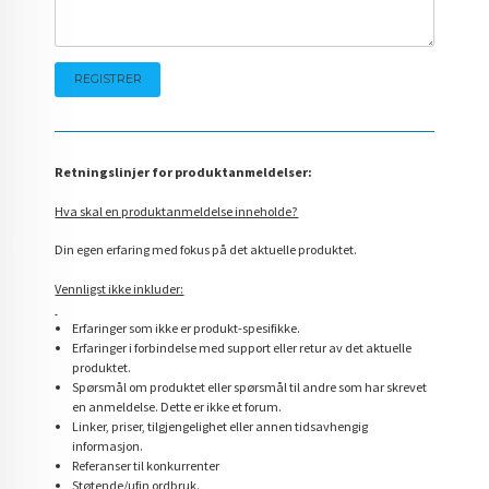
Retningslinjer for produktanmeldelser:
Hva skal en produktanmeldelse inneholde?
Din egen erfaring med fokus på det aktuelle produktet.
Vennligst ikke inkluder:
Erfaringer som ikke er produkt-spesifikke.
Erfaringer i forbindelse med support eller retur av det aktuelle
produktet.
Spørsmål om produktet eller spørsmål til andre som har skrevet
en anmeldelse. Dette er ikke et forum.
Linker, priser, tilgjengelighet eller annen tidsavhengig
informasjon.
Referanser til konkurrenter
Støtende/ufin ordbruk.