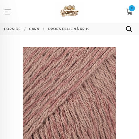
Gå
0
til
innholdet
FORSIDE
GARN
DROPS BELLE NÅ KR 19