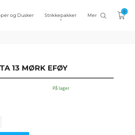
0
per og Dusker
Strikkepakker
Mer
TA 13 MØRK EFØY
På lager