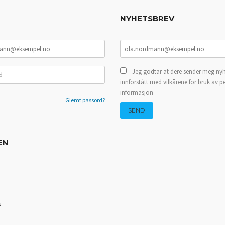
NYHETSBREV
Jeg godtar at dere sender meg nyh
innforstått med vilkårene for bruk av p
informasjon
Glemt passord?
EN
s