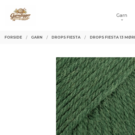
Gå
Lukk
PRODUKTER
til
Garn
innholdet
FORSIDE
GARN
DROPS FIESTA
DROPS FIESTA 13 MØR