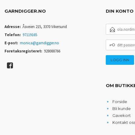
GARNDIGGER.NO
DIN KONTO
E-
Adresse:
Åsveien 215, 3370 Vikersund
POSTADRESSE
Telefon:
97119165
DITT
E-post:
monica@garndigger.no
PASSORD
Foretaksregisteret:
928088766
OM BUTIKK
Forside
Bli kunde
Gavekort
Kontakt os