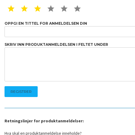
1 STAR
2 STAR
3 STAR
4 STAR
5 STAR
6 STAR
OPPGI EN TITTEL FOR ANMELDELSEN DIN
SKRIV INN PRODUKTANMELDELSEN I FELTET UNDER
Retningslinjer for produktanmeldelser:
Hva skal en produktanmeldelse inneholde?