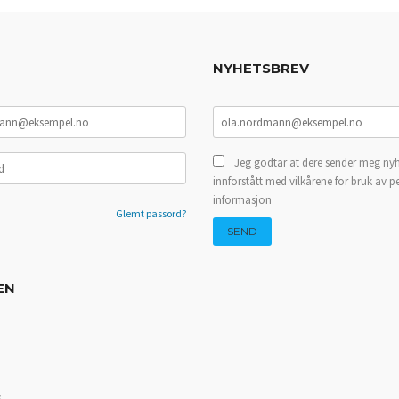
NYHETSBREV
Jeg godtar at dere sender meg nyh
innforstått med vilkårene for bruk av p
informasjon
Glemt passord?
EN
s