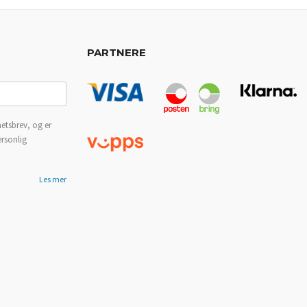
PARTNERE
etsbrev, og er
ersonlig
Les mer