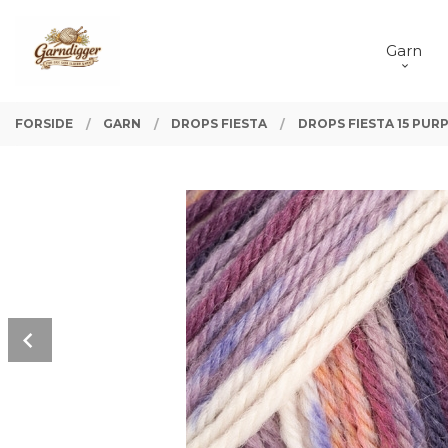
Gå
Lukk
PRODUKTER
til
Garn
innholdet
FORSIDE
GARN
DROPS FIESTA
DROPS FIESTA 15 PURP
Prev