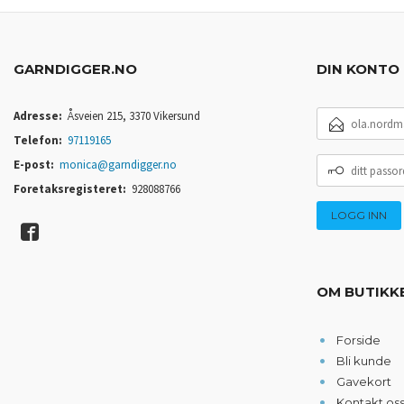
GARNDIGGER.NO
DIN KONTO
E-
Adresse:
Åsveien 215, 3370 Vikersund
POSTADRESSE
Telefon:
97119165
DITT
E-post:
monica@garndigger.no
PASSORD
Foretaksregisteret:
928088766
OM BUTIKK
Forside
Bli kunde
Gavekort
Kontakt os