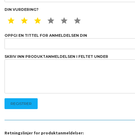
DIN VURDERING?
1 STAR
2 STAR
3 STAR
4 STAR
5 STAR
6 STAR
OPPGI EN TITTEL FOR ANMELDELSEN DIN
SKRIV INN PRODUKTANMELDELSEN I FELTET UNDER
Retningslinjer for produktanmeldelser: