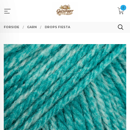
Gå
0
til
innholdet
FORSIDE
GARN
DROPS FIESTA