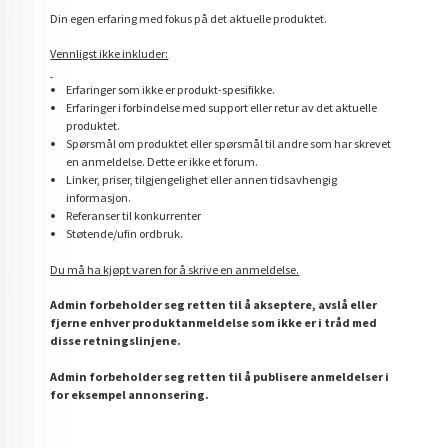
Din egen erfaring med fokus på det aktuelle produktet.
Vennligst ikke inkluder:
Erfaringer som ikke er produkt-spesifikke.
Erfaringer i forbindelse med support eller retur av det aktuelle
produktet.
Spørsmål om produktet eller spørsmål til andre som har skrevet
en anmeldelse. Dette er ikke et forum.
Linker, priser, tilgjengelighet eller annen tidsavhengig
informasjon.
Referanser til konkurrenter
Støtende/ufin ordbruk.
Du må ha kjøpt varen for å skrive en anmeldelse.
Admin forbeholder seg retten til å akseptere, avslå eller
fjerne enhver produktanmeldelse som ikke er i tråd med
disse retningslinjene.
Admin forbeholder seg retten til å publisere anmeldelser i
for eksempel annonsering.