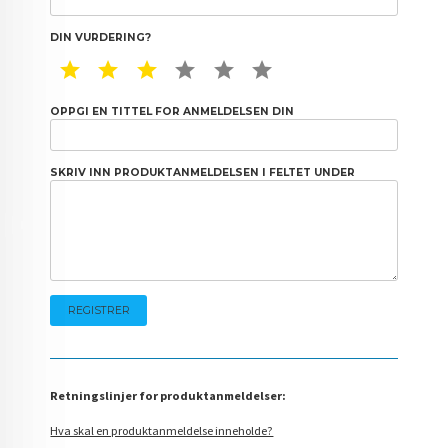
DIN VURDERING?
1 STAR
2 STAR
3 STAR
4 STAR
5 STAR
6 STAR
OPPGI EN TITTEL FOR ANMELDELSEN DIN
SKRIV INN PRODUKTANMELDELSEN I FELTET UNDER
Retningslinjer for produktanmeldelser:
Hva skal en produktanmeldelse inneholde?