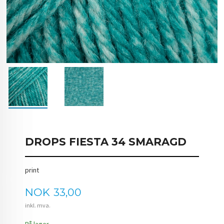
DROPS FIESTA 34 SMARAGD
print
Pris
NOK
33,00
inkl. mva.