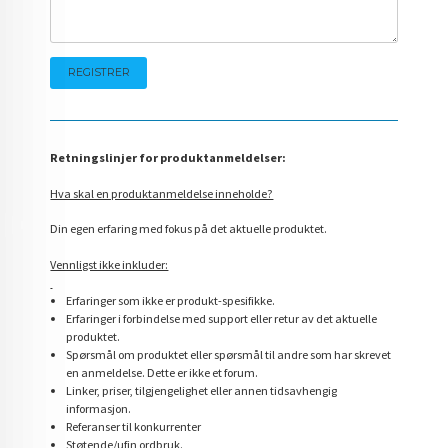
Retningslinjer for produktanmeldelser:
Hva skal en produktanmeldelse inneholde?
Din egen erfaring med fokus på det aktuelle produktet.
Vennligst ikke inkluder:
Erfaringer som ikke er produkt-spesifikke.
Erfaringer i forbindelse med support eller retur av det aktuelle
produktet.
Spørsmål om produktet eller spørsmål til andre som har skrevet
en anmeldelse. Dette er ikke et forum.
Linker, priser, tilgjengelighet eller annen tidsavhengig
informasjon.
Referanser til konkurrenter
Støtende/ufin ordbruk.