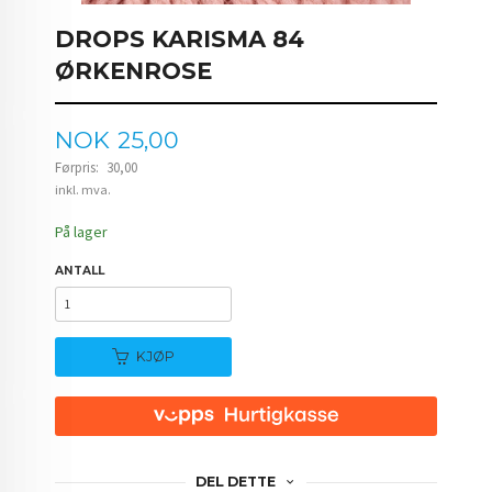
DROPS KARISMA 84
ØRKENROSE
Tilbud
NOK
25,00
Førpris:
30,00
Rabatt
inkl. mva.
På lager
ANTALL
KJØP
DEL DETTE