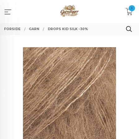
Gå
0
til
innholdet
FORSIDE
GARN
DROPS KID SILK -30%