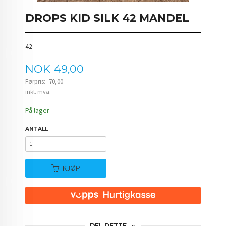
DROPS KID SILK 42 MANDEL
42
Tilbud
NOK
49,00
Førpris:
70,00
Rabatt
inkl. mva.
På lager
ANTALL
KJØP
DEL DETTE