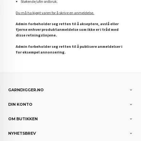
Støtende/ufin ordbruk.
Du må ha kjøpt varen for å skrive en anmeldelse.
Admin forbeholder seg retten til å akseptere, avslå eller
fjerne enhver produktanmeldelse som ikke er i tråd med
disse retningslinjene.
Admin forbeholder seg retten til å publisere anmeldelser i
for eksempel annonsering.
GARNDIGGER.NO
DIN KONTO
OM BUTIKKEN
NYHETSBREV