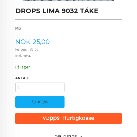
DROPS LIMA 9032 TÅKE
Mix
Tilbud
NOK
25,00
Førpris:
36,00
Rabatt
inkl. mva.
På lager
ANTALL
KJØP
DEL DETTE