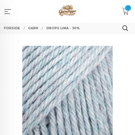
Gå
0
til
innholdet
FORSIDE
GARN
DROPS LIMA - 30%