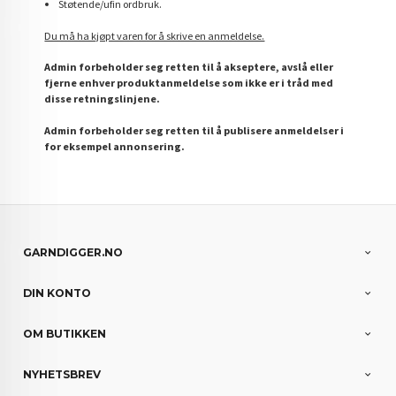
Støtende/ufin ordbruk.
Du må ha kjøpt varen for å skrive en anmeldelse.
Admin forbeholder seg retten til å akseptere, avslå eller
fjerne enhver produktanmeldelse som ikke er i tråd med
disse retningslinjene.
Admin forbeholder seg retten til å publisere anmeldelser i
for eksempel annonsering.
GARNDIGGER.NO
DIN KONTO
OM BUTIKKEN
NYHETSBREV