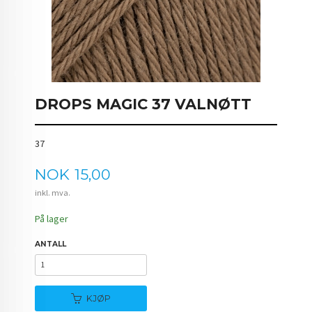
DROPS MAGIC 37 VALNØTT
37
Pris
NOK
15,00
inkl. mva.
På lager
ANTALL
KJØP