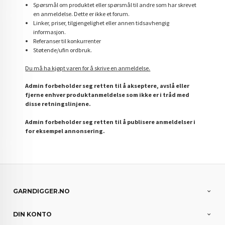
Spørsmål om produktet eller spørsmål til andre som har skrevet
en anmeldelse. Dette er ikke et forum.
Linker, priser, tilgjengelighet eller annen tidsavhengig
informasjon.
Referanser til konkurrenter
Støtende/ufin ordbruk.
Du må ha kjøpt varen for å skrive en anmeldelse.
Admin forbeholder seg retten til å akseptere, avslå eller
fjerne enhver produktanmeldelse som ikke er i tråd med
disse retningslinjene.
Admin forbeholder seg retten til å publisere anmeldelser i
for eksempel annonsering.
GARNDIGGER.NO
DIN KONTO