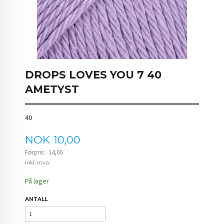
DROPS LOVES YOU 7 40
AMETYST
40
Tilbud
NOK
10,00
Førpris:
14,00
Rabatt
inkl. mva.
På lager
ANTALL