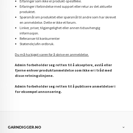
Erfaringer som ikke er produkt-spesifikke.
Erfaringer i forbindelse med support eller retur av det aktuelle
produktet.
Spørsmål om produktet eller spørsmål til andre som har skrevet
en anmeldelse. Dette er ikke et forum.
Linker, priser, tilgjengelighet eller annen tidsavhengig
informasjon.
Referanser til konkurrenter
Støtende/ufin ordbruk.
Du må ha kjøpt varen for å skrive en anmeldelse.
Admin forbeholder seg retten til å akseptere, avslå eller
fjerne enhver produktanmeldelse som ikke er i tråd med
disse retningslinjene.
Admin forbeholder seg retten til å publisere anmeldelser i
for eksempel annonsering.
GARNDIGGER.NO