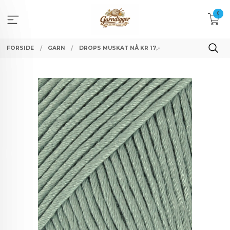
Gå
0
til
innholdet
FORSIDE
GARN
DROPS MUSKAT NÅ KR 17,-