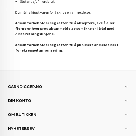
Støtende/ufin ordbruk.
Du må ha kjøpt varen for å skrive en anmeldelse.
Admin forbeholder seg retten til å akseptere, avslå eller
fjerne enhver produktanmeldelse som ikke er i tråd med
disse retningslinjene.
Admin forbeholder seg retten til å publisere anmeldelser i
for eksempel annonsering.
GARNDIGGER.NO
DIN KONTO
OM BUTIKKEN
NYHETSBREV