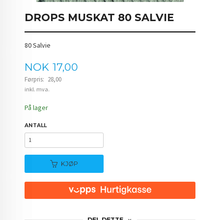
DROPS MUSKAT 80 SALVIE
80 Salvie
Tilbud
NOK
17,00
Førpris:
28,00
Rabatt
inkl. mva.
På lager
ANTALL
KJØP
DEL DETTE