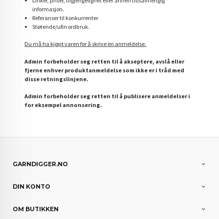
Linker, priser, tilgjengelighet eller annen tidsavhengig
informasjon.
Referanser til konkurrenter
Støtende/ufin ordbruk.
Du må ha kjøpt varen for å skrive en anmeldelse.
Admin forbeholder seg retten til å akseptere, avslå eller
fjerne enhver produktanmeldelse som ikke er i tråd med
disse retningslinjene.
Admin forbeholder seg retten til å publisere anmeldelser i
for eksempel annonsering.
GARNDIGGER.NO
DIN KONTO
OM BUTIKKEN