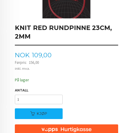
KNIT RED RUNDPINNE 23CM,
2MM
Tilbud
NOK
109,00
Førpris:
156,00
Rabatt
inkl. mva.
På lager
ANTALL
KJØP