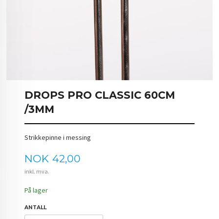
DROPS PRO CLASSIC 60CM
/3MM
Strikkepinne i messing
Pris
NOK
42,00
inkl. mva.
På lager
ANTALL