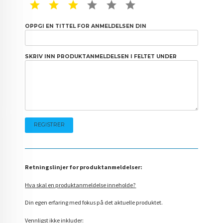
1 STAR
2 STAR
3 STAR
4 STAR
5 STAR
6 STAR
OPPGI EN TITTEL FOR ANMELDELSEN DIN
SKRIV INN PRODUKTANMELDELSEN I FELTET UNDER
Retningslinjer for produktanmeldelser:
Hva skal en produktanmeldelse inneholde?
Din egen erfaring med fokus på det aktuelle produktet.
Vennligst ikke inkluder: