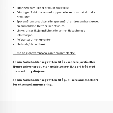
Erfaringer som ikke er produkt-spesifikke.
Erfaringer i forbindelse med support eller retur av det aktuelle
produktet.
Spørsmål om produktet eller spørsmål til andre som har skrevet
en anmeldelse. Dette er ikke et forum.
Linker, priser, tilgjengelighet eller annen tidsavhengig
informasjon.
Referanser til konkurrenter
Støtende/ufin ordbruk.
Du må ha kjøpt varen for å skrive en anmeldelse.
Admin forbeholder seg retten til å akseptere, avslå eller
fjerne enhver produktanmeldelse som ikke er i tråd med
disse retningslinjene.
Admin forbeholder seg retten til å publisere anmeldelser i
for eksempel annonsering.