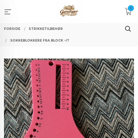
Gå
0
til
innholdet
FORSIDE
STRIKKETILBEHØR
SOKKEBLOKKERE FRA BLOCK -IT